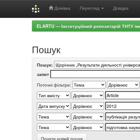
Домівка
Перегляд
Довідка
Skip
ELARTU — Інституційний репозитарій ТНТУ ім
navigation
Пошук
Пошук:
запит
Поточні фільтри:
Почати новий пошук