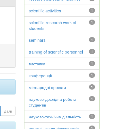
scientific activities
1
scientific-research work of
1
students
seminars
1
training of scientific personnel
1
виставки
1
конференції
1
міжнародні проекти
1
науково-дослідна робота
1
студентів
далі
науково-технічна діяльність
1
наукові школи факультетів
1