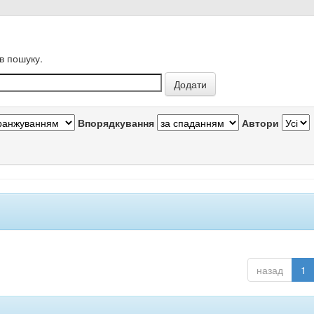
в пошуку.
Впорядкування
Автори
назад
1