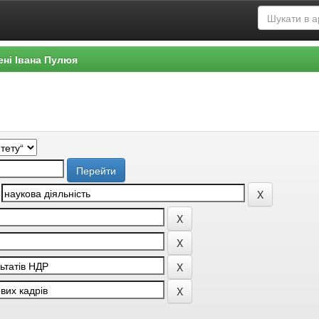
ені Івана Пулюя