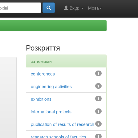
Вхід:
Мова
Розкриття
за темами
conferences
1
engineering activities
1
exhibitions
1
international projects
1
publication of results of research
1
research schools of faculties
1