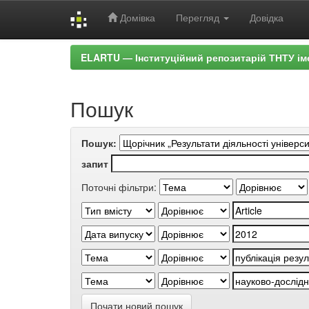
Домівка
Перегляд
Довідка
Skip
ELARTU — Інституційний репозитарій ТНТУ ім
navigation
Пошук
Пошук:
запит
Поточні фільтри:
Почати новий пошук