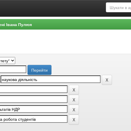
ені Івана Пулюя