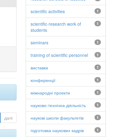
scientific activities
1
scientific-research work of
1
students
seminars
1
training of scientific personnel
1
виставки
1
конференції
1
міжнародні проекти
1
науково-технічна діяльність
1
далі
наукові школи факультетів
1
підготовка наукових кадрів
1