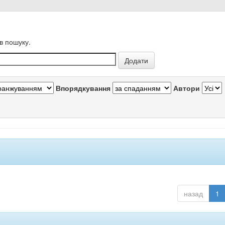
в пошуку.
Впорядкування
Автори
назад
1