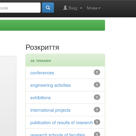
Вхід:
Мова
Розкриття
за темами
conferences
1
engineering activities
1
exhibitions
1
international projects
1
publication of results of research
1
research schools of faculties
1