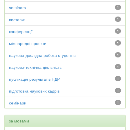
seminars
1
виставки
1
конференції
1
міжнародні проекти
1
науково-дослідна робота студентів
1
науково-технічна діяльність
1
публікація результатів НДР
1
підготовка наукових кадрів
1
семінари
1
за мовами