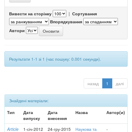
Вивести на сторінку
|
Сортування
Впорядкування
Автори
Результати 1-1 зі 1 (час пошуку: 0.001 секунди).
назад
1
далі
Знайдені матеріали:
Тип
Дата
Дата
Назва
Автор(и)
випуску
внесення
Article
1-січ-2012
24-гру-2015
Наукова та
-