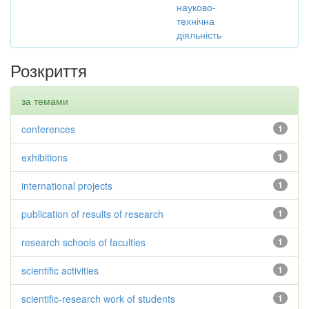
науково-
технічна
діяльність
Розкриття
за темами
conferences
1
exhibitions
1
international projects
1
publication of results of research
1
research schools of faculties
1
scientific activities
1
scientific-research work of students
1