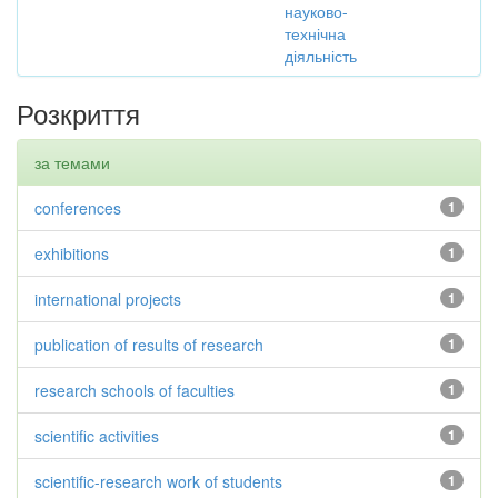
науково-
технічна
діяльність
Розкриття
за темами
conferences
1
exhibitions
1
international projects
1
publication of results of research
1
research schools of faculties
1
scientific activities
1
scientific-research work of students
1