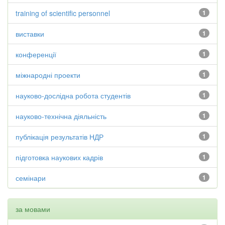
training of scientific personnel
1
виставки
1
конференції
1
міжнародні проекти
1
науково-дослідна робота студентів
1
науково-технічна діяльність
1
публікація результатів НДР
1
підготовка наукових кадрів
1
семінари
1
за мовами