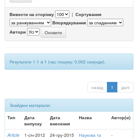
Вивести на сторінку
|
Сортування
Впорядкування
Автори
Результати 1-1 зі 1 (час пошуку: 0.002 секунди).
назад
1
далі
Знайдені матеріали:
Тип
Дата
Дата
Назва
Автор(и)
випуску
внесення
Article
1-січ-2012
24-гру-2015
Наукова та
-