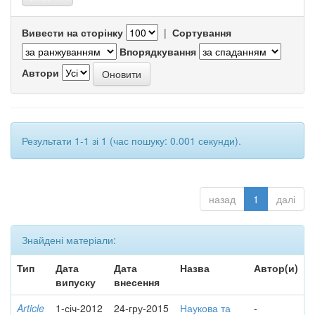
Вивести на сторінку
|
Сортування
Впорядкування
Автори
Результати 1-1 зі 1 (час пошуку: 0.001 секунди).
назад
1
далі
Знайдені матеріали:
Тип
Дата
Дата
Назва
Автор(и)
випуску
внесення
Article
1-січ-2012
24-гру-2015
Наукова та
-