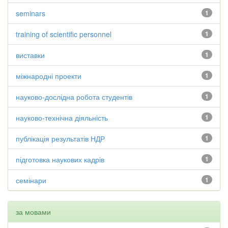
seminars
1
training of scientific personnel
1
виставки
1
міжнародні проекти
1
науково-дослідна робота студентів
1
науково-технічна діяльність
1
публікація результатів НДР
1
підготовка наукових кадрів
1
семінари
1
за мовами