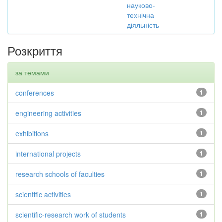
науково-
технічна
діяльність
Розкриття
за темами
conferences
1
engineering activities
1
exhibitions
1
international projects
1
research schools of faculties
1
scientific activities
1
scientific-research work of students
1