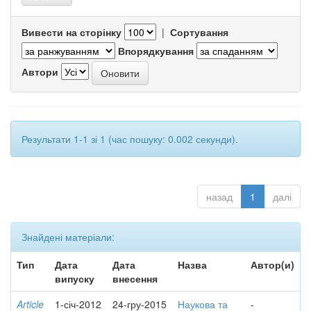
Вивести на сторінку
|
Сортування
Впорядкування
Автори
Результати 1-1 зі 1 (час пошуку: 0.002 секунди).
назад
1
далі
Знайдені матеріали:
Тип
Дата
Дата
Назва
Автор(и)
випуску
внесення
Article
1-січ-2012
24-гру-2015
Наукова та
-