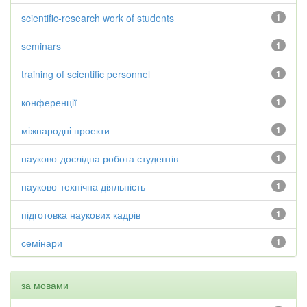
scientific-research work of students
1
seminars
1
training of scientific personnel
1
конференції
1
міжнародні проекти
1
науково-дослідна робота студентів
1
науково-технічна діяльність
1
підготовка наукових кадрів
1
семінари
1
за мовами