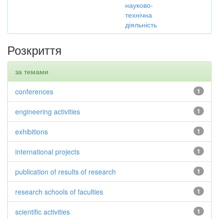
науково-
технічна
діяльність
Розкриття
за темами
conferences
1
engineering activities
1
exhibitions
1
international projects
1
publication of results of research
1
research schools of faculties
1
scientific activities
1