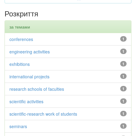
Розкриття
за темами
conferences
1
engineering activities
1
exhibitions
1
international projects
1
research schools of faculties
1
scientific activities
1
scientific-research work of students
1
seminars
1