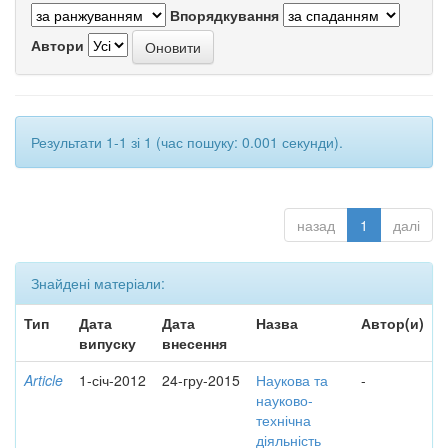
Впорядкування
Автори
Результати 1-1 зі 1 (час пошуку: 0.001 секунди).
назад
1
далі
Знайдені матеріали:
Тип
Дата
Дата
Назва
Автор(и)
випуску
внесення
Article
1-січ-2012
24-гру-2015
Наукова та
-
науково-
технічна
діяльність