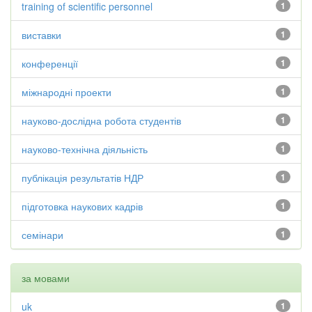
training of scientific personnel
1
виставки
1
конференції
1
міжнародні проекти
1
науково-дослідна робота студентів
1
науково-технічна діяльність
1
публікація результатів НДР
1
підготовка наукових кадрів
1
семінари
1
за мовами
uk
1