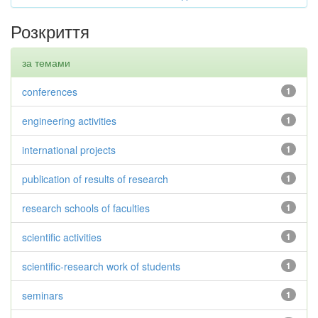
Розкриття
за темами
conferences
1
engineering activities
1
international projects
1
publication of results of research
1
research schools of faculties
1
scientific activities
1
scientific-research work of students
1
seminars
1