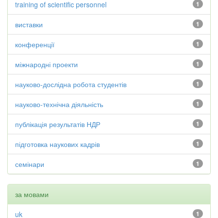
training of scientific personnel
1
виставки
1
конференції
1
міжнародні проекти
1
науково-дослідна робота студентів
1
науково-технічна діяльність
1
публікація результатів НДР
1
підготовка наукових кадрів
1
семінари
1
за мовами
uk
1