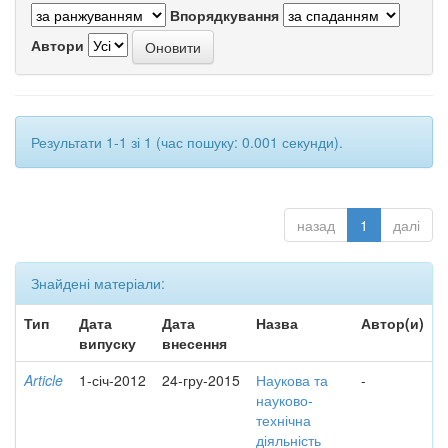
Впорядкування
Автори
Результати 1-1 зі 1 (час пошуку: 0.001 секунди).
назад
1
далі
Знайдені матеріали:
Тип
Дата
Дата
Назва
Автор(и)
випуску
внесення
Article
1-січ-2012
24-гру-2015
Наукова та
-
науково-
технічна
діяльність