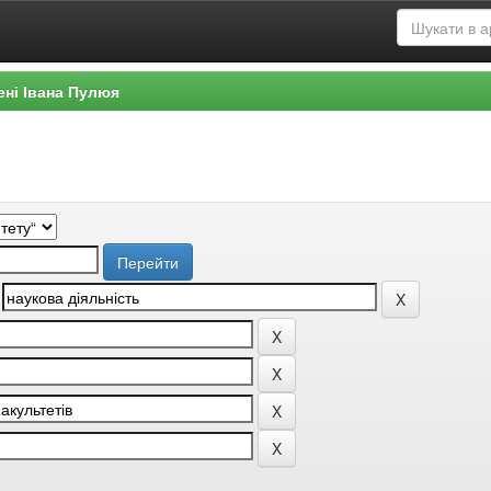
ені Івана Пулюя