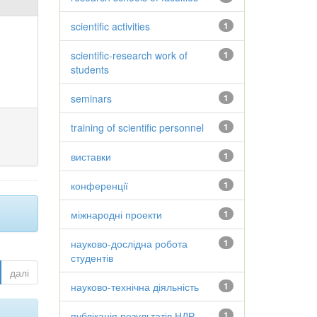
scientific activities
1
scientific-research work of
1
students
seminars
1
training of scientific personnel
1
виставки
1
конференції
1
міжнародні проекти
1
науково-дослідна робота
1
студентів
далі
науково-технічна діяльність
1
публікація результатів НДР
1