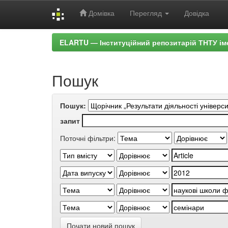
Домівка
Перегляд
Довідка
Skip
ELARTU — Інституційний репозитарій ТНТУ ім
navigation
Пошук
Пошук:
запит
Поточні фільтри:
Почати новий пошук