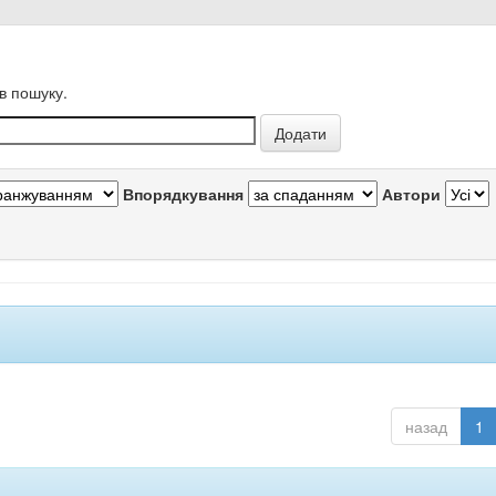
в пошуку.
Впорядкування
Автори
назад
1