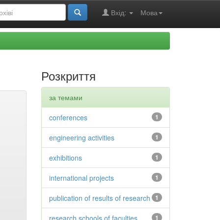
Вхід:
Мова
Розкриття
за темами
conferences
1
engineering activities
1
exhibitions
1
international projects
1
publication of results of research
1
research schools of faculties
1