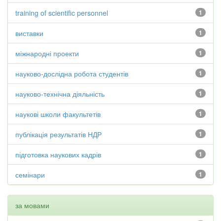
training of scientific personnel
1
виставки
1
міжнародні проекти
1
науково-дослідна робота студентів
1
науково-технічна діяльність
1
наукові школи факультетів
1
публікація результатів НДР
1
підготовка наукових кадрів
1
семінари
1
за мовами