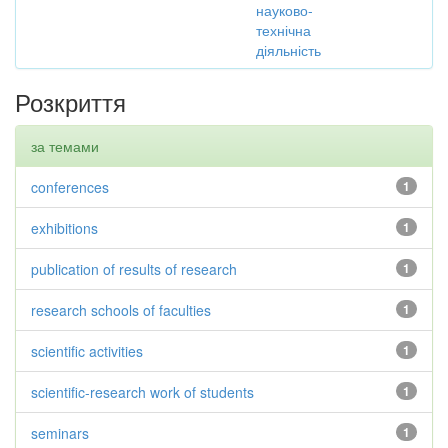
науково-
технічна
діяльність
Розкриття
за темами
conferences
1
exhibitions
1
publication of results of research
1
research schools of faculties
1
scientific activities
1
scientific-research work of students
1
seminars
1