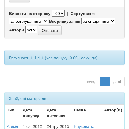
Вивести на сторінку
|
Сортування
Впорядкування
Автори
Результати 1-1 зі 1 (час пошуку: 0.001 секунди).
назад
1
далі
Знайдені матеріали:
Тип
Дата
Дата
Назва
Автор(и)
випуску
внесення
Article
1-січ-2012
24-гру-2015
Наукова та
-