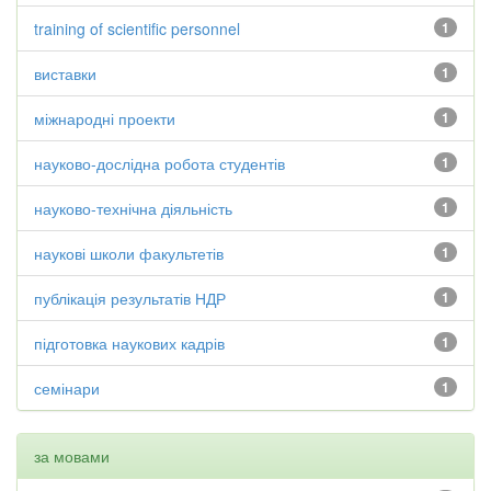
training of scientific personnel
1
виставки
1
міжнародні проекти
1
науково-дослідна робота студентів
1
науково-технічна діяльність
1
наукові школи факультетів
1
публікація результатів НДР
1
підготовка наукових кадрів
1
семінари
1
за мовами