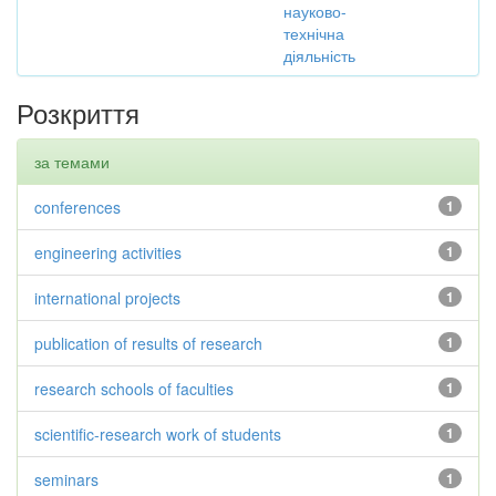
науково-
технічна
діяльність
Розкриття
за темами
conferences
1
engineering activities
1
international projects
1
publication of results of research
1
research schools of faculties
1
scientific-research work of students
1
seminars
1