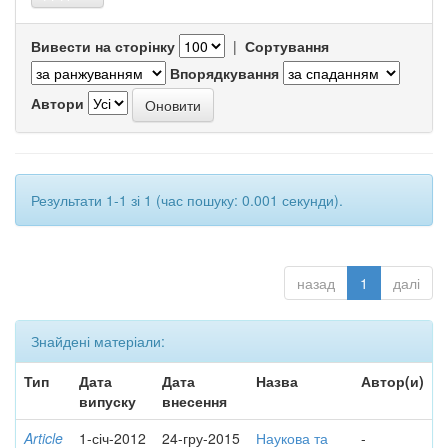
Вивести на сторінку
|
Сортування
Впорядкування
Автори
Результати 1-1 зі 1 (час пошуку: 0.001 секунди).
назад
1
далі
Знайдені матеріали:
Тип
Дата
Дата
Назва
Автор(и)
випуску
внесення
Article
1-січ-2012
24-гру-2015
Наукова та
-