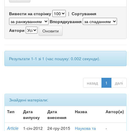
Вивести на сторінку
|
Сортування
Впорядкування
Автори
Результати 1-1 зі 1 (час пошуку: 0.002 секунди).
назад
1
далі
Знайдені матеріали:
Тип
Дата
Дата
Назва
Автор(и)
випуску
внесення
Article
1-січ-2012
24-гру-2015
Наукова та
-