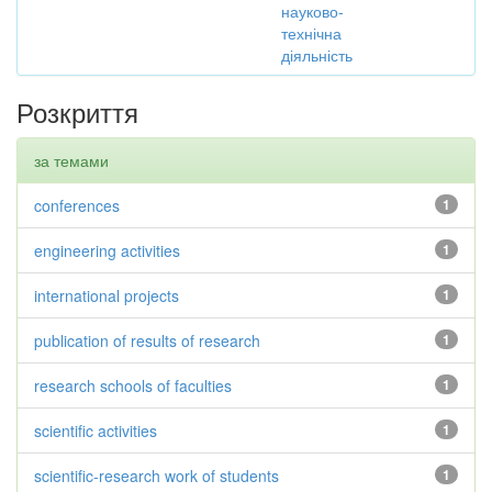
науково-
технічна
діяльність
Розкриття
за темами
conferences
1
engineering activities
1
international projects
1
publication of results of research
1
research schools of faculties
1
scientific activities
1
scientific-research work of students
1