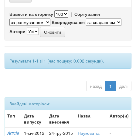
Вивести на сторінку
|
Сортування
Впорядкування
Автори
Результати 1-1 зі 1 (час пошуку: 0.002 секунди).
назад
1
далі
Знайдені матеріали:
Тип
Дата
Дата
Назва
Автор(и)
випуску
внесення
Article
1-січ-2012
24-гру-2015
Наукова та
-