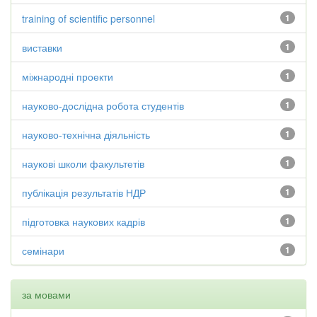
training of scientific personnel
1
виставки
1
міжнародні проекти
1
науково-дослідна робота студентів
1
науково-технічна діяльність
1
наукові школи факультетів
1
публікація результатів НДР
1
підготовка наукових кадрів
1
семінари
1
за мовами