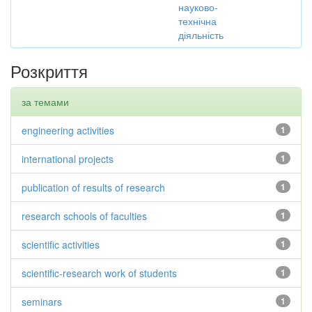
науково-
технічна
діяльність
Розкриття
за темами
engineering activities
1
international projects
1
publication of results of research
1
research schools of faculties
1
scientific activities
1
scientific-research work of students
1
seminars
1