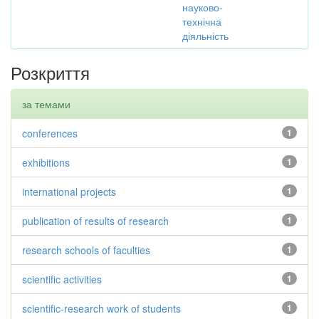
науково-
технічна
діяльність
Розкриття
за темами
conferences
1
exhibitions
1
international projects
1
publication of results of research
1
research schools of faculties
1
scientific activities
1
scientific-research work of students
1