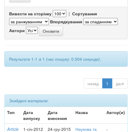
Вивести на сторінку
|
Сортування
Впорядкування
Автори
Результати 1-1 зі 1 (час пошуку: 0.004 секунди).
назад
1
далі
Знайдені матеріали:
Тип
Дата
Дата
Назва
Автор(и)
випуску
внесення
Article
1-січ-2012
24-гру-2015
Наукова та
-