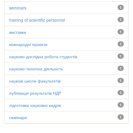
seminars
1
training of scientific personnel
1
виставки
1
міжнародні проекти
1
науково-дослідна робота студентів
1
науково-технічна діяльність
1
наукові школи факультетів
1
публікація результатів НДР
1
підготовка наукових кадрів
1
семінари
1