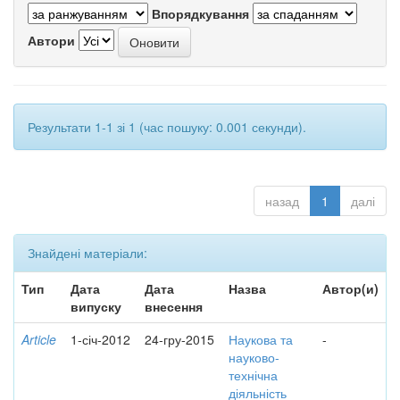
Впорядкування
Автори
Результати 1-1 зі 1 (час пошуку: 0.001 секунди).
назад
1
далі
Знайдені матеріали:
Тип
Дата
Дата
Назва
Автор(и)
випуску
внесення
Article
1-січ-2012
24-гру-2015
Наукова та
-
науково-
технічна
діяльність