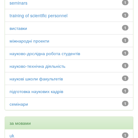
seminars
1
training of scientific personnel
1
виставки
1
міжнародні проекти
1
науково-дослідна робота студентів
1
науково-технічна діяльність
1
наукові школи факультетів
1
підготовка наукових кадрів
1
семінари
1
за мовами
uk
1