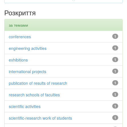
Розкриття
за темами
conferences
1
engineering activities
1
exhibitions
1
international projects
1
publication of results of research
1
research schools of faculties
1
scientific activities
1
scientific-research work of students
1