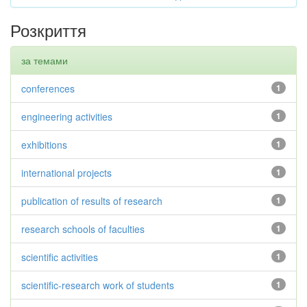
Розкриття
за темами
conferences
1
engineering activities
1
exhibitions
1
international projects
1
publication of results of research
1
research schools of faculties
1
scientific activities
1
scientific-research work of students
1