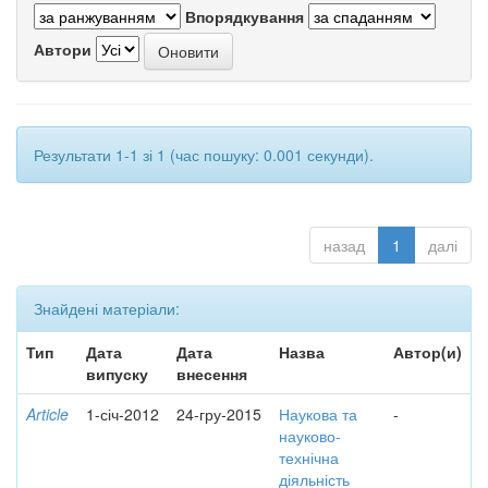
Впорядкування
Автори
Результати 1-1 зі 1 (час пошуку: 0.001 секунди).
назад
1
далі
Знайдені матеріали:
Тип
Дата
Дата
Назва
Автор(и)
випуску
внесення
Article
1-січ-2012
24-гру-2015
Наукова та
-
науково-
технічна
діяльність