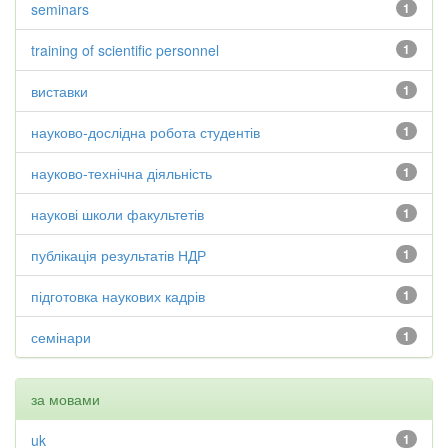
seminars
1
training of scientific personnel
1
виставки
1
науково-дослідна робота студентів
1
науково-технічна діяльність
1
наукові школи факультетів
1
публікація результатів НДР
1
підготовка наукових кадрів
1
семінари
1
за мовами
uk
1