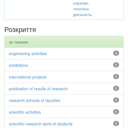
науково-
технічна
діяльність
Розкриття
за темами
engineering activities
1
exhibitions
1
international projects
1
publication of results of research
1
research schools of faculties
1
scientific activities
1
scientific-research work of students
1