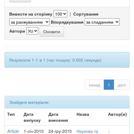
Вивести на сторінку
|
Сортування
Впорядкування
Автори
Результати 1-1 зі 1 (час пошуку: 0.002 секунди).
назад
1
далі
Знайдені матеріали:
Тип
Дата
Дата
Назва
Автор(и)
випуску
внесення
Article
1-січ-2010
24-гру-2015
Наукова та
-