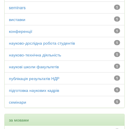
seminars
1
виставки
1
конференції
1
науково-дослідна робота студентів
1
науково-технічна діяльність
1
наукові школи факультетів
1
публікація результатів НДР
1
підготовка наукових кадрів
1
семінари
1
за мовами