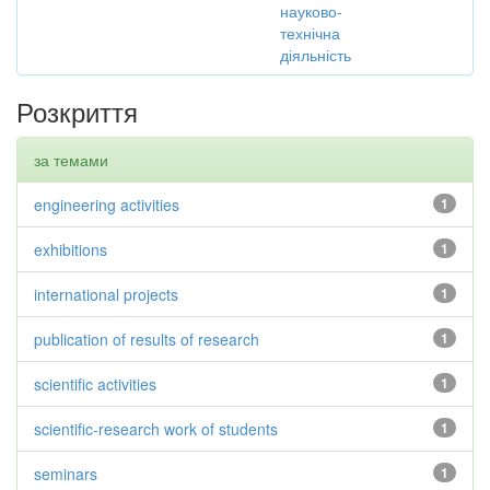
науково-
технічна
діяльність
Розкриття
за темами
engineering activities
1
exhibitions
1
international projects
1
publication of results of research
1
scientific activities
1
scientific-research work of students
1
seminars
1