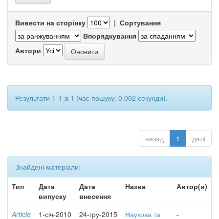
Вивести на сторінку
|
Сортування
Впорядкування
Автори
Результати 1-1 зі 1 (час пошуку: 0.002 секунди).
назад
1
далі
Знайдені матеріали:
Тип
Дата
Дата
Назва
Автор(и)
випуску
внесення
Article
1-січ-2010
24-гру-2015
Наукова та
-