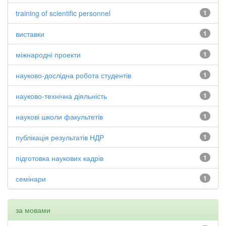
training of scientific personnel
1
виставки
1
міжнародні проекти
1
науково-дослідна робота студентів
1
науково-технічна діяльність
1
наукові школи факультетів
1
публікація результатів НДР
1
підготовка наукових кадрів
1
семінари
1
за мовами