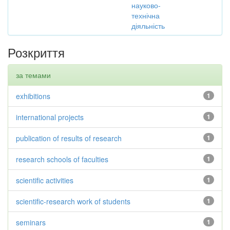
науково-
технічна
діяльність
Розкриття
за темами
exhibitions
1
international projects
1
publication of results of research
1
research schools of faculties
1
scientific activities
1
scientific-research work of students
1
seminars
1