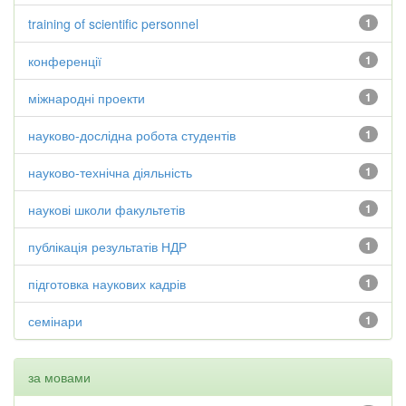
training of scientific personnel
1
конференції
1
міжнародні проекти
1
науково-дослідна робота студентів
1
науково-технічна діяльність
1
наукові школи факультетів
1
публікація результатів НДР
1
підготовка наукових кадрів
1
семінари
1
за мовами