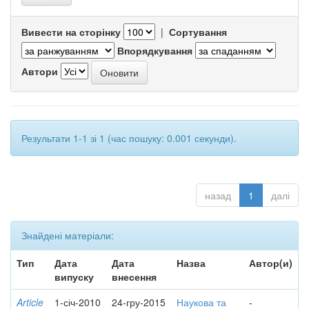
Вивести на сторінку
|
Сортування
Впорядкування
Автори
Результати 1-1 зі 1 (час пошуку: 0.001 секунди).
назад
1
далі
Знайдені матеріали:
Тип
Дата
Дата
Назва
Автор(и)
випуску
внесення
Article
1-січ-2010
24-гру-2015
Наукова та
-