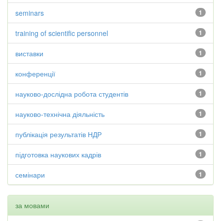
seminars
1
training of scientific personnel
1
виставки
1
конференції
1
науково-дослідна робота студентів
1
науково-технічна діяльність
1
публікація результатів НДР
1
підготовка наукових кадрів
1
семінари
1
за мовами