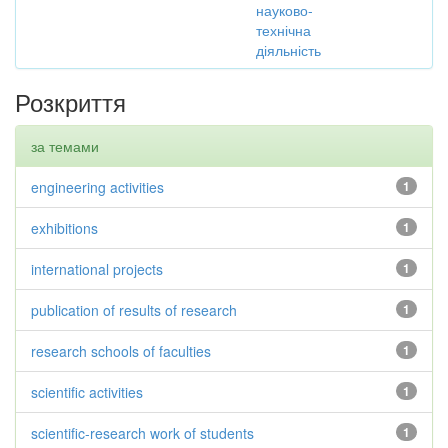
науково-
технічна
діяльність
Розкриття
за темами
engineering activities
1
exhibitions
1
international projects
1
publication of results of research
1
research schools of faculties
1
scientific activities
1
scientific-research work of students
1