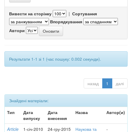
Вивести на сторінку
|
Сортування
Впорядкування
Автори
Результати 1-1 зі 1 (час пошуку: 0.002 секунди).
назад
1
далі
Знайдені матеріали:
Тип
Дата
Дата
Назва
Автор(и)
випуску
внесення
Article
1-січ-2010
24-гру-2015
Наукова та
-