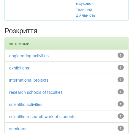
науково-
технічна
діяльність
Розкриття
за темами
engineering activities
1
exhibitions
1
international projects
1
research schools of faculties
1
scientific activities
1
scientific-research work of students
1
seminars
1