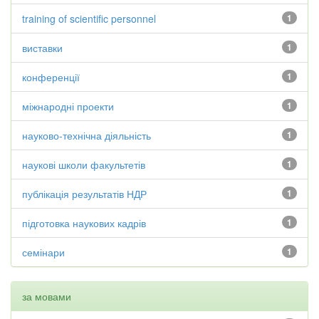
training of scientific personnel
1
виставки
1
конференції
1
міжнародні проекти
1
науково-технічна діяльність
1
наукові школи факультетів
1
публікація результатів НДР
1
підготовка наукових кадрів
1
семінари
1
за мовами