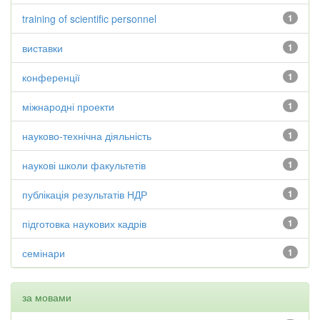
training of scientific personnel
1
виставки
1
конференції
1
міжнародні проекти
1
науково-технічна діяльність
1
наукові школи факультетів
1
публікація результатів НДР
1
підготовка наукових кадрів
1
семінари
1
за мовами