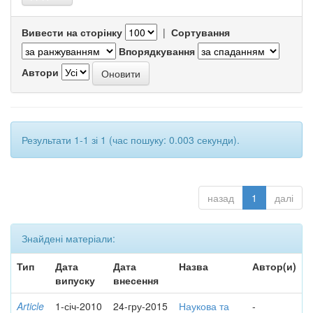
Вивести на сторінку
|
Сортування
Впорядкування
Автори
Результати 1-1 зі 1 (час пошуку: 0.003 секунди).
назад
1
далі
Знайдені матеріали:
Тип
Дата
Дата
Назва
Автор(и)
випуску
внесення
Article
1-січ-2010
24-гру-2015
Наукова та
-