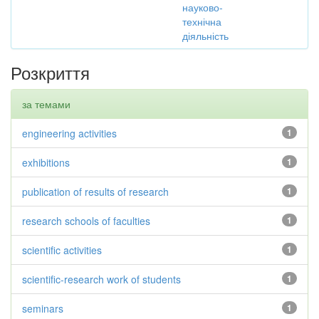
науково-
технічна
діяльність
Розкриття
за темами
engineering activities
1
exhibitions
1
publication of results of research
1
research schools of faculties
1
scientific activities
1
scientific-research work of students
1
seminars
1