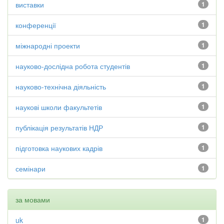
виставки
1
конференції
1
міжнародні проекти
1
науково-дослідна робота студентів
1
науково-технічна діяльність
1
наукові школи факультетів
1
публікація результатів НДР
1
підготовка наукових кадрів
1
семінари
1
за мовами
uk
1