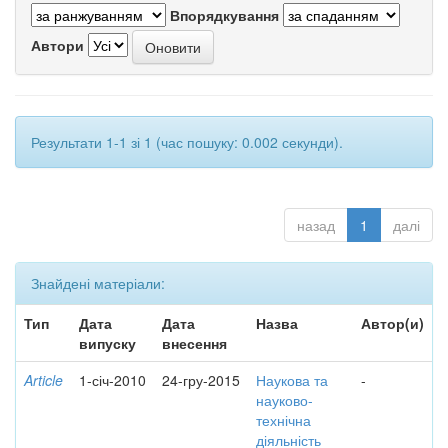
Впорядкування
Автори
Результати 1-1 зі 1 (час пошуку: 0.002 секунди).
назад
1
далі
Знайдені матеріали:
Тип
Дата
Дата
Назва
Автор(и)
випуску
внесення
Article
1-січ-2010
24-гру-2015
Наукова та
-
науково-
технічна
діяльність