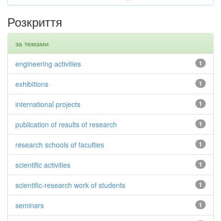
Розкриття
за темами
engineering activities
1
exhibitions
1
international projects
1
publication of results of research
1
research schools of faculties
1
scientific activities
1
scientific-research work of students
1
seminars
1