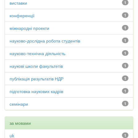
виставки
1
конференції
1
міжнародні проекти
1
науково-дослідна робота студентів
1
науково-технічна діяльність
1
наукові школи факультетів
1
публікація результатів НДР
1
підготовка наукових кадрів
1
семінари
1
за мовами
uk
1