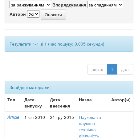
Впорядкування
Автори
Результати 1-1 зі 1 (час пошуку: 0.005 секунди).
назад
1
далі
Знайдені матеріали:
Тип
Дата
Дата
Назва
Автор(и)
випуску
внесення
Article
1-січ-2010
24-гру-2015
Наукова та
-
науково-
технічна
діяльність