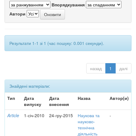
Впорядкування
Автори
Результати 1-1 зі 1 (час пошуку: 0.001 секунди).
назад
1
далі
Знайдені матеріали:
Тип
Дата
Дата
Назва
Автор(и)
випуску
внесення
Article
1-січ-2010
24-гру-2015
Наукова та
-
науково-
технічна
діяльність