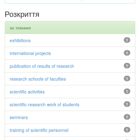
Розкриття
за темами
exhibitions
1
international projects
1
publication of results of research
1
research schools of faculties
1
scientific activities
1
scientific-research work of students
1
seminars
1
training of scientific personnel
1