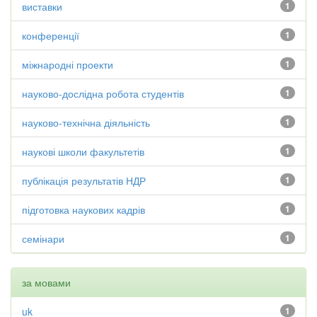
виставки
1
конференції
1
міжнародні проекти
1
науково-дослідна робота студентів
1
науково-технічна діяльність
1
наукові школи факультетів
1
публікація результатів НДР
1
підготовка наукових кадрів
1
семінари
1
за мовами
uk
1