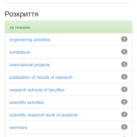
Розкриття
за темами
engineering activities
1
exhibitions
1
international projects
1
publication of results of research
1
research schools of faculties
1
scientific activities
1
scientific-research work of students
1
seminars
1