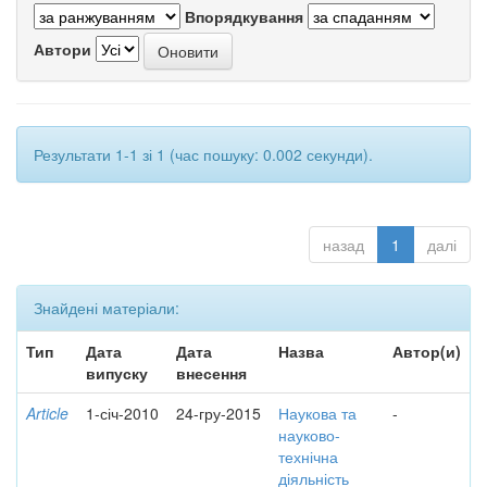
Впорядкування
Автори
Результати 1-1 зі 1 (час пошуку: 0.002 секунди).
назад
1
далі
Знайдені матеріали:
Тип
Дата
Дата
Назва
Автор(и)
випуску
внесення
Article
1-січ-2010
24-гру-2015
Наукова та
-
науково-
технічна
діяльність