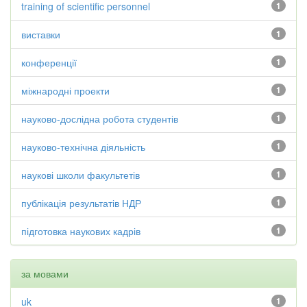
training of scientific personnel
1
виставки
1
конференції
1
міжнародні проекти
1
науково-дослідна робота студентів
1
науково-технічна діяльність
1
наукові школи факультетів
1
публікація результатів НДР
1
підготовка наукових кадрів
1
за мовами
uk
1