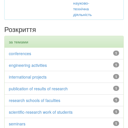
науково-
технічна
діяльність
Розкриття
за темами
conferences
1
engineering activities
1
international projects
1
publication of results of research
1
research schools of faculties
1
scientific-research work of students
1
seminars
1