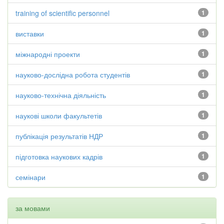
training of scientific personnel
1
виставки
1
міжнародні проекти
1
науково-дослідна робота студентів
1
науково-технічна діяльність
1
наукові школи факультетів
1
публікація результатів НДР
1
підготовка наукових кадрів
1
семінари
1
за мовами