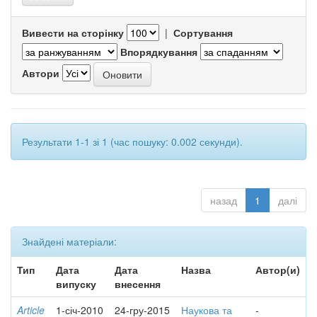
Вивести на сторінку
|
Сортування
Впорядкування
Автори
Результати 1-1 зі 1 (час пошуку: 0.002 секунди).
назад
1
далі
Знайдені матеріали:
Тип
Дата
Дата
Назва
Автор(и)
випуску
внесення
Article
1-січ-2010
24-гру-2015
Наукова та
-