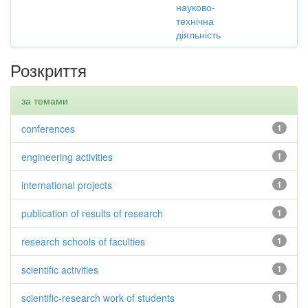
науково-
технічна
діяльність
Розкриття
за темами
conferences
1
engineering activities
1
international projects
1
publication of results of research
1
research schools of faculties
1
scientific activities
1
scientific-research work of students
1