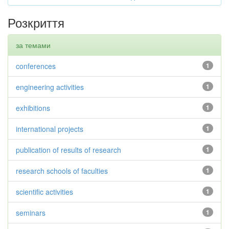
Розкриття
за темами
conferences
1
engineering activities
1
exhibitions
1
international projects
1
publication of results of research
1
research schools of faculties
1
scientific activities
1
seminars
1