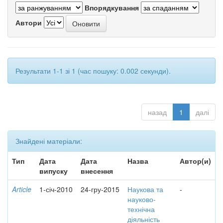
Впорядкування
Автори
Результати 1-1 зі 1 (час пошуку: 0.002 секунди).
назад
1
далі
Знайдені матеріали:
Тип
Дата
Дата
Назва
Автор(и)
випуску
внесення
Article
1-січ-2010
24-гру-2015
Наукова та
-
науково-
технічна
діяльність