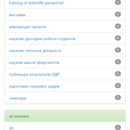
training of scientific personnel
1
виставки
1
міжнародні проекти
1
науково-дослідна робота студентів
1
науково-технічна діяльність
1
наукові школи факультетів
1
публікація результатів НДР
1
підготовка наукових кадрів
1
семінари
1
за мовами
uk
1