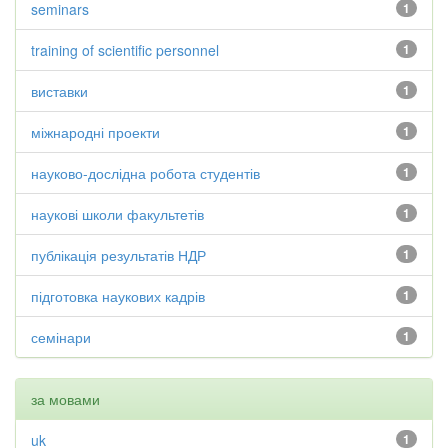
seminars
1
training of scientific personnel
1
виставки
1
міжнародні проекти
1
науково-дослідна робота студентів
1
наукові школи факультетів
1
публікація результатів НДР
1
підготовка наукових кадрів
1
семінари
1
за мовами
uk
1