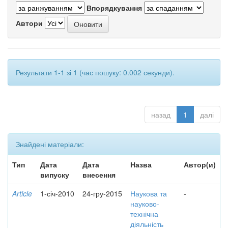
Впорядкування
Автори
Результати 1-1 зі 1 (час пошуку: 0.002 секунди).
назад
1
далі
Знайдені матеріали:
Тип
Дата
Дата
Назва
Автор(и)
випуску
внесення
Article
1-січ-2010
24-гру-2015
Наукова та
-
науково-
технічна
діяльність