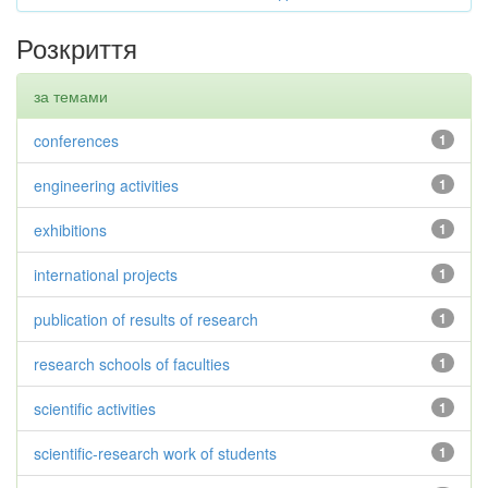
Розкриття
за темами
conferences
1
engineering activities
1
exhibitions
1
international projects
1
publication of results of research
1
research schools of faculties
1
scientific activities
1
scientific-research work of students
1