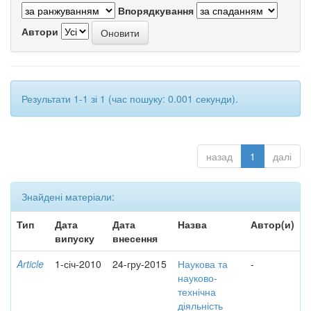
Впорядкування
Автори
Результати 1-1 зі 1 (час пошуку: 0.001 секунди).
назад
1
далі
Знайдені матеріали:
Тип
Дата
Дата
Назва
Автор(и)
випуску
внесення
Article
1-січ-2010
24-гру-2015
Наукова та
-
науково-
технічна
діяльність