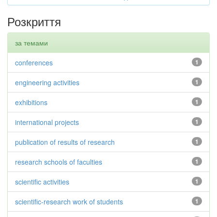
Розкриття
за темами
conferences
1
engineering activities
1
exhibitions
1
international projects
1
publication of results of research
1
research schools of faculties
1
scientific activities
1
scientific-research work of students
1