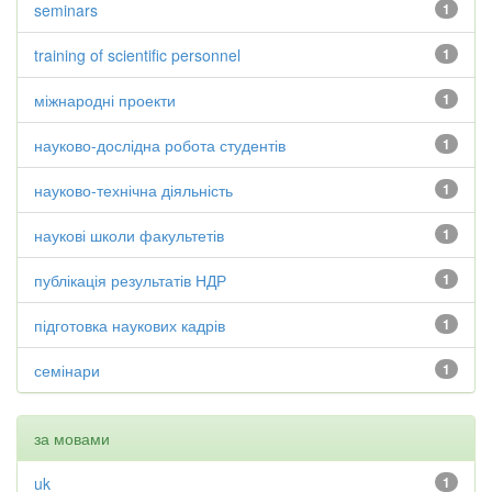
seminars
1
training of scientific personnel
1
міжнародні проекти
1
науково-дослідна робота студентів
1
науково-технічна діяльність
1
наукові школи факультетів
1
публікація результатів НДР
1
підготовка наукових кадрів
1
семінари
1
за мовами
uk
1