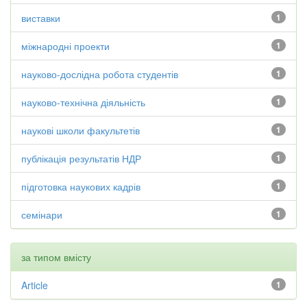
виставки
1
міжнародні проекти
1
науково-дослідна робота студентів
1
науково-технічна діяльність
1
наукові школи факультетів
1
публікація результатів НДР
1
підготовка наукових кадрів
1
семінари
1
за типом вмісту
Article
1