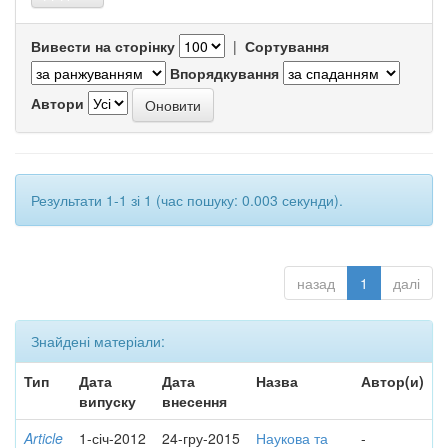
Вивести на сторінку
|
Сортування
Впорядкування
Автори
Результати 1-1 зі 1 (час пошуку: 0.003 секунди).
назад
1
далі
Знайдені матеріали:
Тип
Дата
Дата
Назва
Автор(и)
випуску
внесення
Article
1-січ-2012
24-гру-2015
Наукова та
-