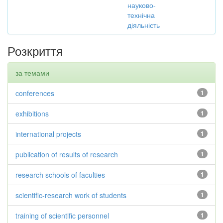
науково-
технічна
діяльність
Розкриття
за темами
conferences
1
exhibitions
1
international projects
1
publication of results of research
1
research schools of faculties
1
scientific-research work of students
1
training of scientific personnel
1