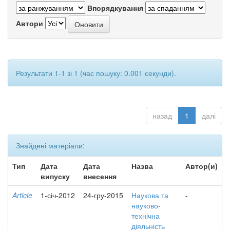
Впорядкування
Автори
Результати 1-1 зі 1 (час пошуку: 0.001 секунди).
назад
1
далі
Знайдені матеріали:
Тип
Дата
Дата
Назва
Автор(и)
випуску
внесення
Article
1-січ-2012
24-гру-2015
Наукова та
-
науково-
технічна
діяльність