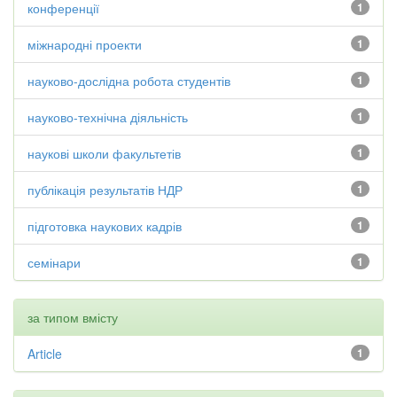
конференції
1
міжнародні проекти
1
науково-дослідна робота студентів
1
науково-технічна діяльність
1
наукові школи факультетів
1
публікація результатів НДР
1
підготовка наукових кадрів
1
семінари
1
за типом вмісту
Article
1