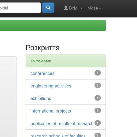
Вхід:
Мова
Розкриття
за темами
conferences
1
engineering activities
1
exhibitions
1
international projects
1
publication of results of research
1
research schools of faculties
1