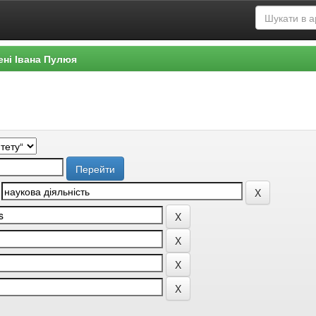
ені Івана Пулюя