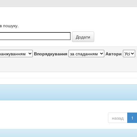
в пошуку.
Впорядкування
Автори
назад
1