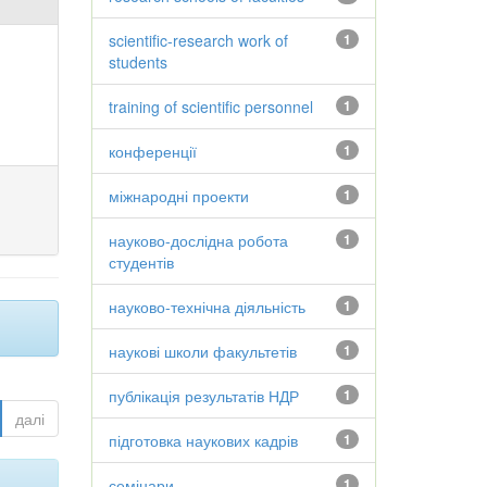
scientific-research work of
1
students
training of scientific personnel
1
конференції
1
міжнародні проекти
1
науково-дослідна робота
1
студентів
науково-технічна діяльність
1
наукові школи факультетів
1
публікація результатів НДР
1
далі
підготовка наукових кадрів
1
семінари
1