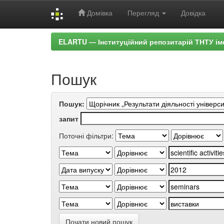
Домівка
Перегляд
Довідка
Skip
ELARTU — Інституційний репозитарій ТНТУ ім
navigation
Пошук
Пошук:
запит
Поточні фільтри:
Почати новий пошук