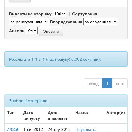
Вивести на сторінку
|
Сортування
Впорядкування
Автори
Результати 1-1 зі 1 (час пошуку: 0.002 секунди).
назад
1
далі
Знайдені матеріали:
Тип
Дата
Дата
Назва
Автор(и)
випуску
внесення
Article
1-січ-2012
24-гру-2015
Наукова та
-