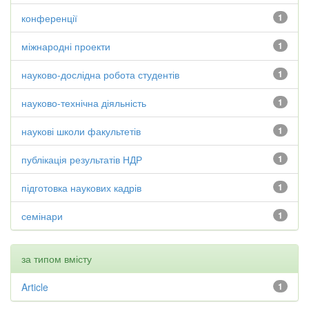
конференції
1
міжнародні проекти
1
науково-дослідна робота студентів
1
науково-технічна діяльність
1
наукові школи факультетів
1
публікація результатів НДР
1
підготовка наукових кадрів
1
семінари
1
за типом вмісту
Article
1