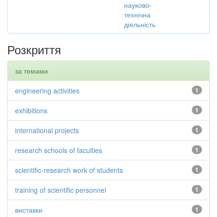
науково-
технічна
діяльність
Розкриття
за темами
engineering activities
1
exhibitions
1
international projects
1
research schools of faculties
1
scientific-research work of students
1
training of scientific personnel
1
виставки
1