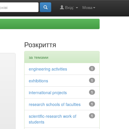
Вхід:
Мова
Розкриття
за темами
engineering activities
1
exhibitions
1
international projects
1
research schools of faculties
1
scientific-research work of
1
students