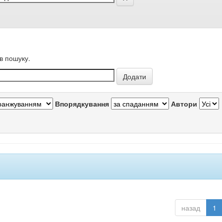
в пошуку.
Впорядкування
Автори
назад
1