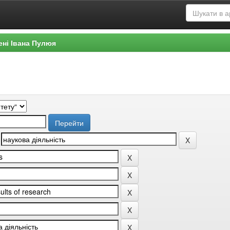
ені Івана Пулюя