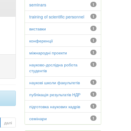
seminars
1
training of scientific personnel
1
виставки
1
конференції
1
міжнародні проекти
1
науково-дослідна робота
1
студентів
наукові школи факультетів
1
публікація результатів НДР
1
підготовка наукових кадрів
1
семінари
1
далі