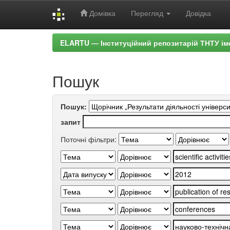
Домівка
Перегляд
Довідка
Skip
ELARTU — Інституційний репозитарій ТНТУ ім
navigation
Пошук
Пошук:
запит
Поточні фільтри: