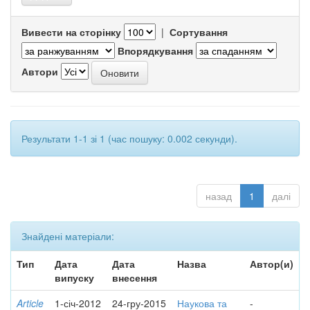
Вивести на сторінку
|
Сортування
Впорядкування
Автори
Результати 1-1 зі 1 (час пошуку: 0.002 секунди).
назад
1
далі
Знайдені матеріали:
Тип
Дата
Дата
Назва
Автор(и)
випуску
внесення
Article
1-січ-2012
24-гру-2015
Наукова та
-