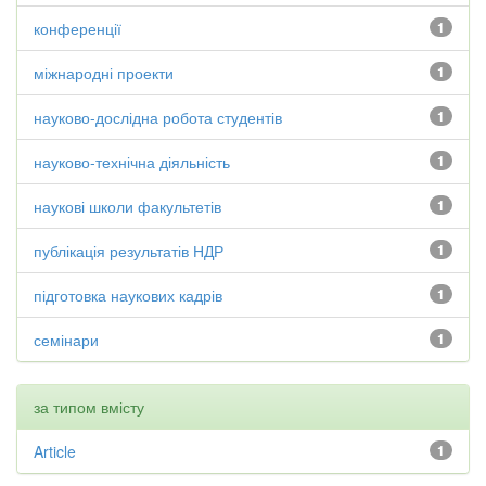
конференції
1
міжнародні проекти
1
науково-дослідна робота студентів
1
науково-технічна діяльність
1
наукові школи факультетів
1
публікація результатів НДР
1
підготовка наукових кадрів
1
семінари
1
за типом вмісту
Article
1