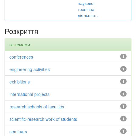
науково-
технічна
діяльність
Розкриття
за темами
conferences
1
engineering activities
1
exhibitions
1
international projects
1
research schools of faculties
1
scientific-research work of students
1
seminars
1