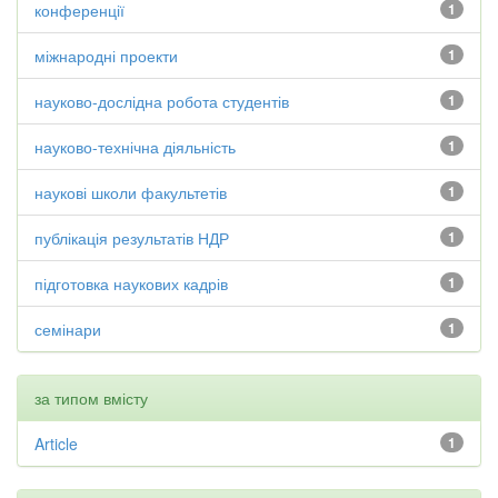
конференції
1
міжнародні проекти
1
науково-дослідна робота студентів
1
науково-технічна діяльність
1
наукові школи факультетів
1
публікація результатів НДР
1
підготовка наукових кадрів
1
семінари
1
за типом вмісту
Article
1