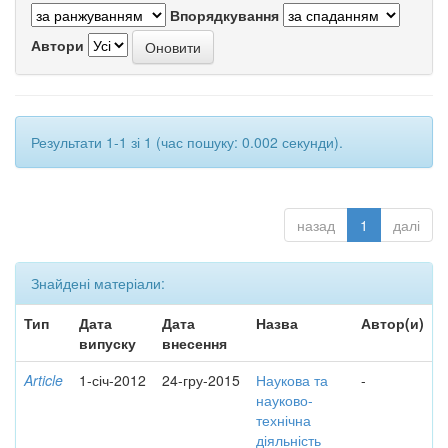
Впорядкування
Автори
Результати 1-1 зі 1 (час пошуку: 0.002 секунди).
назад
1
далі
Знайдені матеріали:
Тип
Дата
Дата
Назва
Автор(и)
випуску
внесення
Article
1-січ-2012
24-гру-2015
Наукова та
-
науково-
технічна
діяльність