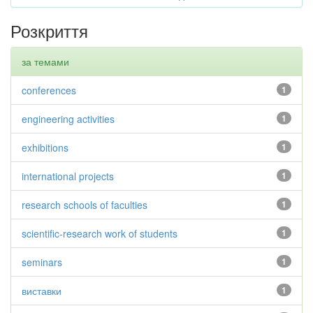
Розкриття
за темами
conferences
1
engineering activities
1
exhibitions
1
international projects
1
research schools of faculties
1
scientific-research work of students
1
seminars
1
виставки
1