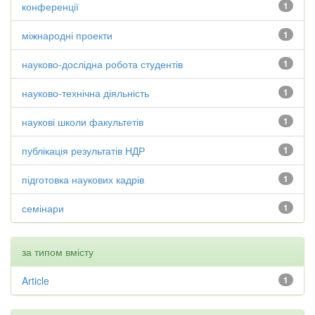
конференції
1
міжнародні проекти
1
науково-дослідна робота студентів
1
науково-технічна діяльність
1
наукові школи факультетів
1
публікація результатів НДР
1
підготовка наукових кадрів
1
семінари
1
за типом вмісту
Article
1