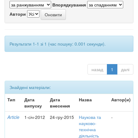
Впорядкування
Автори
Результати 1-1 зі 1 (час пошуку: 0.001 секунди).
назад
1
далі
Знайдені матеріали:
Тип
Дата
Дата
Назва
Автор(и)
випуску
внесення
Article
1-січ-2012
24-гру-2015
Наукова та
-
науково-
технічна
діяльність