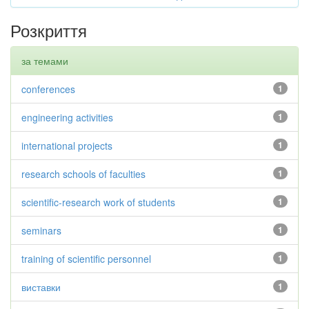
Розкриття
за темами
conferences
1
engineering activities
1
international projects
1
research schools of faculties
1
scientific-research work of students
1
seminars
1
training of scientific personnel
1
виставки
1