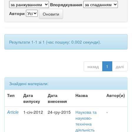
Впорядкування
Автори
Результати 1-1 зі 1 (час пошуку: 0.002 секунди).
назад
1
далі
Знайдені матеріали:
Тип
Дата
Дата
Назва
Автор(и)
випуску
внесення
Article
1-січ-2012
24-гру-2015
Наукова та
-
науково-
технічна
діяльність