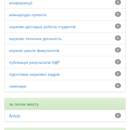
конференції
1
міжнародні проекти
1
науково-дослідна робота студентів
1
науково-технічна діяльність
1
наукові школи факультетів
1
публікація результатів НДР
1
підготовка наукових кадрів
1
семінари
1
за типом вмісту
Article
1