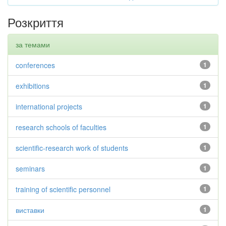
Розкриття
за темами
conferences
1
exhibitions
1
international projects
1
research schools of faculties
1
scientific-research work of students
1
seminars
1
training of scientific personnel
1
виставки
1