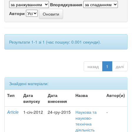
Впорядкування
Автори
Результати 1-1 зі 1 (час пошуку: 0.001 секунди).
назад
1
далі
Знайдені матеріали:
Тип
Дата
Дата
Назва
Автор(и)
випуску
внесення
Article
1-січ-2012
24-гру-2015
Наукова та
-
науково-
технічна
діяльність