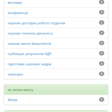
виставки
1
конференції
1
науково-дослідна робота студентів
1
науково-технічна діяльність
1
наукові школи факультетів
1
публікація результатів НДР
1
підготовка наукових кадрів
1
семінари
1
за типом вмісту
Article
1