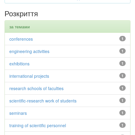
Розкриття
за темами
conferences
1
engineering activities
1
exhibitions
1
international projects
1
research schools of faculties
1
scientific-research work of students
1
seminars
1
training of scientific personnel
1