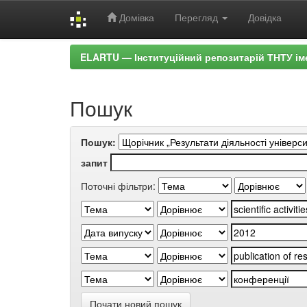
Домівка
Перегляд
Довідка
Skip
ELARTU — Інституційний репозитарій ТНТУ ім
navigation
Пошук
Пошук:
запит
Поточні фільтри:
Почати новий пошук