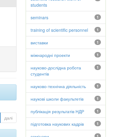
students
seminars
1
training of scientific personnel
1
виставки
1
міжнародні проекти
1
науково-дослідна робота
1
студентів
науково-технічна діяльність
1
наукові школи факультетів
1
публікація результатів НДР
1
далі
підготовка наукових кадрів
1
семінари
1