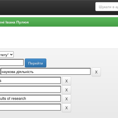
ені Івана Пулюя