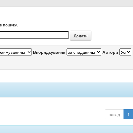
в пошуку.
Впорядкування
Автори
назад
1