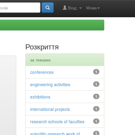
Вхід:
Мова
Розкриття
за темами
conferences
1
engineering activities
1
exhibitions
1
international projects
1
research schools of faculties
1
scientific-research work of
1