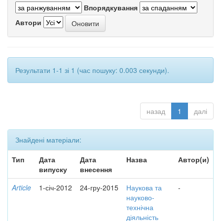
Впорядкування
Автори
Результати 1-1 зі 1 (час пошуку: 0.003 секунди).
назад
1
далі
Знайдені матеріали:
Тип
Дата
Дата
Назва
Автор(и)
випуску
внесення
Article
1-січ-2012
24-гру-2015
Наукова та
-
науково-
технічна
діяльність