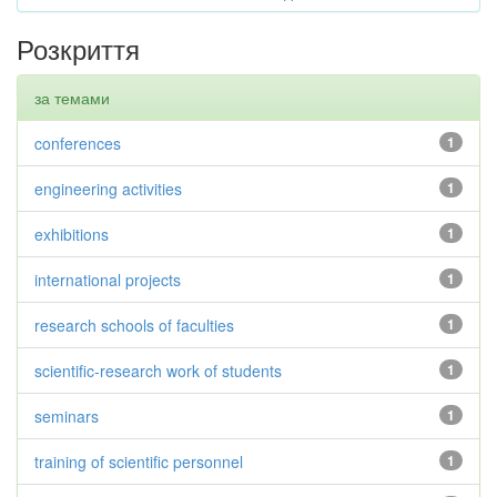
Розкриття
за темами
conferences
1
engineering activities
1
exhibitions
1
international projects
1
research schools of faculties
1
scientific-research work of students
1
seminars
1
training of scientific personnel
1