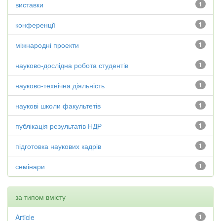
виставки
1
конференції
1
міжнародні проекти
1
науково-дослідна робота студентів
1
науково-технічна діяльність
1
наукові школи факультетів
1
публікація результатів НДР
1
підготовка наукових кадрів
1
семінари
1
за типом вмісту
Article
1