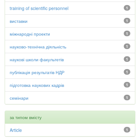
training of scientific personnel
1
виставки
1
міжнародні проекти
1
науково-технічна діяльність
1
наукові школи факультетів
1
публікація результатів НДР
1
підготовка наукових кадрів
1
семінари
1
за типом вмісту
Article
1