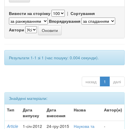
Вивести на сторінку
|
Сортування
Впорядкування
Автори
Результати 1-1 зі 1 (час пошуку: 0.004 секунди).
назад
1
далі
Знайдені матеріали:
Тип
Дата
Дата
Назва
Автор(и)
випуску
внесення
Article
1-січ-2012
24-гру-2015
Наукова та
-