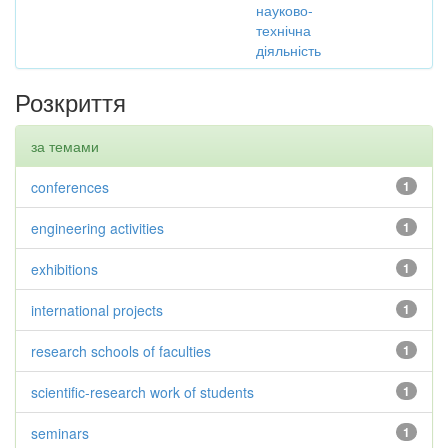
науково-
технічна
діяльність
Розкриття
за темами
conferences
1
engineering activities
1
exhibitions
1
international projects
1
research schools of faculties
1
scientific-research work of students
1
seminars
1