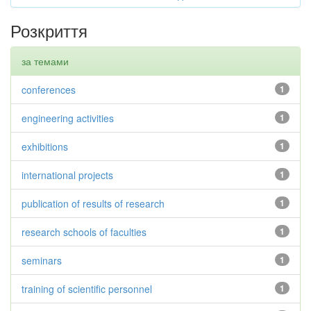
Розкриття
за темами
conferences
1
engineering activities
1
exhibitions
1
international projects
1
publication of results of research
1
research schools of faculties
1
seminars
1
training of scientific personnel
1