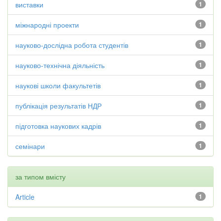
виставки
1
міжнародні проекти
1
науково-дослідна робота студентів
1
науково-технічна діяльність
1
наукові школи факультетів
1
публікація результатів НДР
1
підготовка наукових кадрів
1
семінари
1
за типом вмісту
Article
1