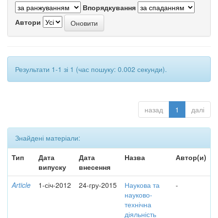
Впорядкування
Автори
Результати 1-1 зі 1 (час пошуку: 0.002 секунди).
назад
1
далі
Знайдені матеріали:
Тип
Дата
Дата
Назва
Автор(и)
випуску
внесення
Article
1-січ-2012
24-гру-2015
Наукова та
-
науково-
технічна
діяльність