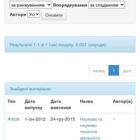
Впорядкування
Автори
Результати 1-1 зі 1 (час пошуку: 0.001 секунди).
назад
1
далі
Знайдені матеріали:
Тип
Дата
Дата
Назва
Автор(и)
випуску
внесення
Article
1-січ-2012
24-гру-2015
Наукова та
-
науково-
технічна
діяльність