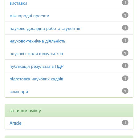
виставки
1
міжнародні проекти
1
науково-дослідна робота студентів
1
науково-технічна діяльність
1
наукові школи факультетів
1
публікація результатів НДР
1
підготовка наукових кадрів
1
семінари
1
за типом вмісту
Article
1