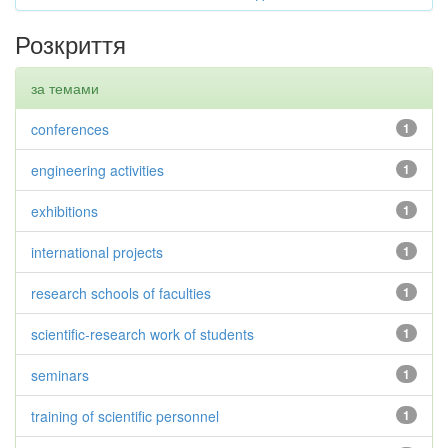
Розкриття
за темами
conferences
1
engineering activities
1
exhibitions
1
international projects
1
research schools of faculties
1
scientific-research work of students
1
seminars
1
training of scientific personnel
1