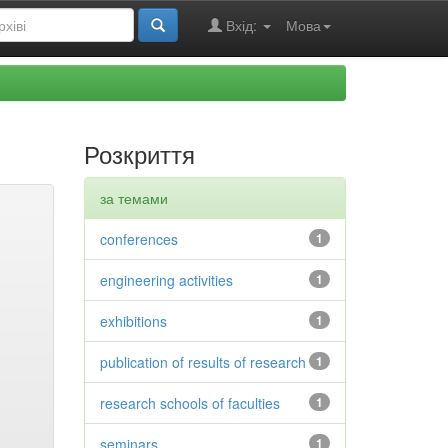
Вхід:
Мова
Розкриття
за темами
conferences
1
engineering activities
1
exhibitions
1
publication of results of research
1
research schools of faculties
1
seminars
1