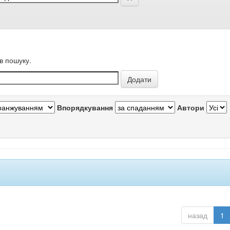
в пошуку.
Впорядкування
Автори
назад
1