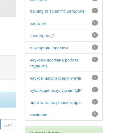
training of scientific personnel
1
виставки
1
конференції
1
міжнародні проекти
1
науково-дослідна робота
1
студентів
наукові школи факультетів
1
публікація результатів НДР
1
підготовка наукових кадрів
1
семінари
1
далі
за типом вмісту