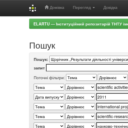
Домівка
Перегляд
Довідка
Skip
ELARTU — Інституційний репозитарій ТНТУ ім
navigation
Пошук
Пошук:
запит
Поточні фільтри: