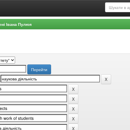
ені Івана Пулюя