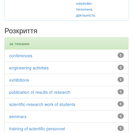
науково-
технічна
діяльність
Розкриття
за темами
conferences
1
engineering activities
1
exhibitions
1
publication of results of research
1
scientific-research work of students
1
seminars
1
training of scientific personnel
1