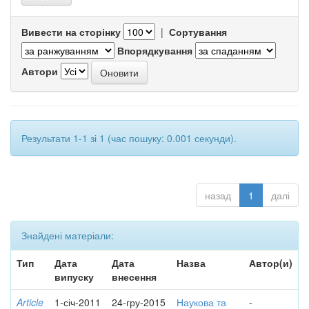
Вивести на сторінку
|
Сортування
Впорядкування
Автори
Результати 1-1 зі 1 (час пошуку: 0.001 секунди).
назад
1
далі
Знайдені матеріали:
Тип
Дата
Дата
Назва
Автор(и)
випуску
внесення
Article
1-січ-2011
24-гру-2015
Наукова та
-