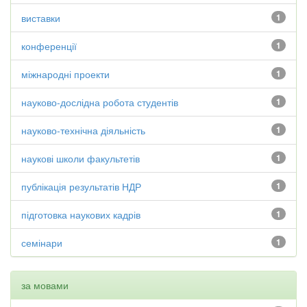
виставки
1
конференції
1
міжнародні проекти
1
науково-дослідна робота студентів
1
науково-технічна діяльність
1
наукові школи факультетів
1
публікація результатів НДР
1
підготовка наукових кадрів
1
семінари
1
за мовами