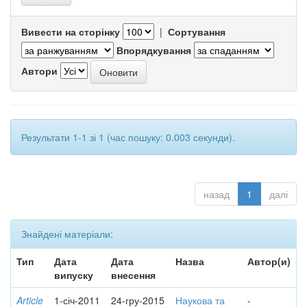
Вивести на сторінку
|
Сортування
Впорядкування
Автори
Результати 1-1 зі 1 (час пошуку: 0.003 секунди).
назад
1
далі
Знайдені матеріали:
Тип
Дата
Дата
Назва
Автор(и)
випуску
внесення
Article
1-січ-2011
24-гру-2015
Наукова та
-