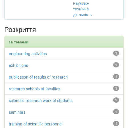
науково-
технічна
діяльність
Розкриття
за темами
engineering activities
1
exhibitions
1
publication of results of research
1
research schools of faculties
1
scientific-research work of students
1
seminars
1
training of scientific personnel
1