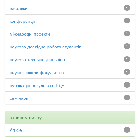
виставки
1
конференції
1
міжнародні проекти
1
науково-дослідна робота студентів
1
науково-технічна діяльність
1
наукові школи факультетів
1
публікація результатів НДР
1
семінари
1
за типом вмісту
Article
1