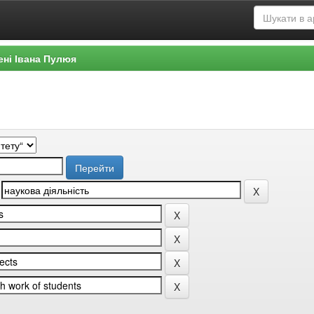
ені Івана Пулюя