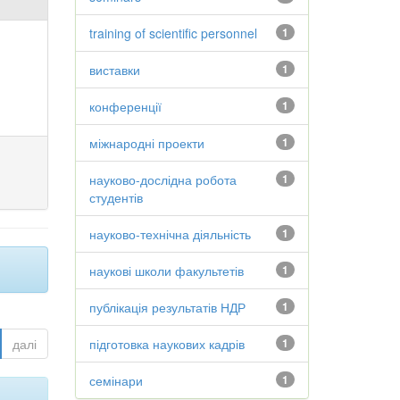
training of scientific personnel
1
виставки
1
конференції
1
міжнародні проекти
1
науково-дослідна робота
1
студентів
науково-технічна діяльність
1
наукові школи факультетів
1
публікація результатів НДР
1
далі
підготовка наукових кадрів
1
семінари
1