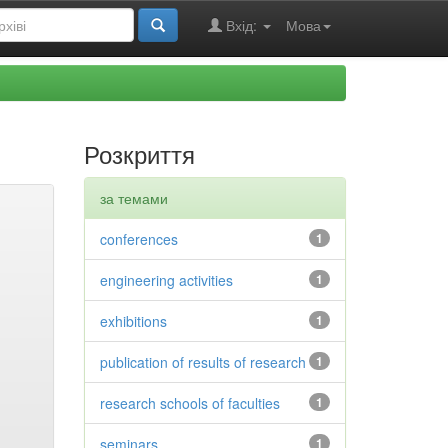
Вхід:
Мова
Розкриття
за темами
conferences
1
engineering activities
1
exhibitions
1
publication of results of research
1
research schools of faculties
1
seminars
1