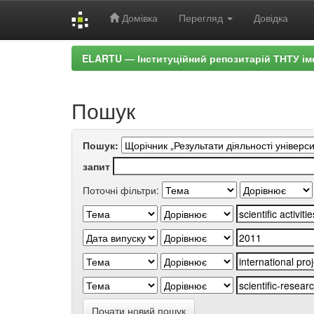
Домівка
Перегляд
Довідка
Skip
ELARTU — Інституційний репозитарій ТНТУ ім
navigation
Пошук
Пошук:
запит
Поточні фільтри:
Почати новий пошук