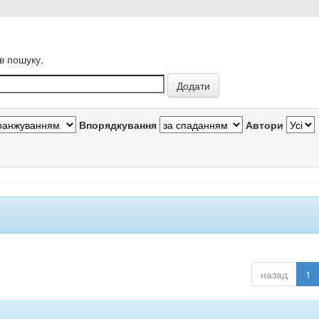
в пошуку.
Впорядкування
Автори
назад
1